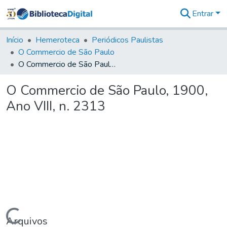
Entrar
Comunidades
&
Início
Hemeroteca
Periódicos Paulistas
Coleções
O Commercio de São Paulo
Tudo na
O Commercio de São Paulo, 1900, Ano VIII, n. 2313
Biblioteca
Digital
O Commercio de São Paulo, 1900,
Estatísticas
Ano VIII, n. 2313
Arquivos