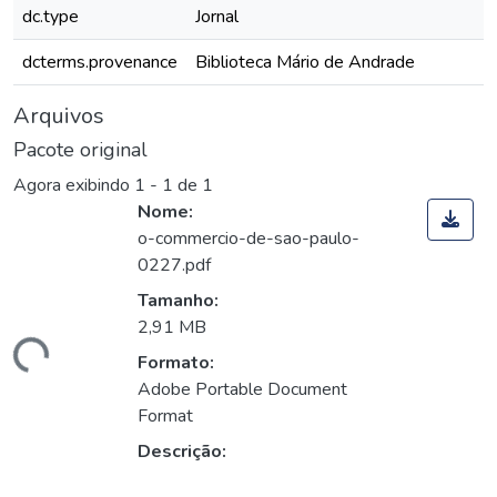
dc.type
Jornal
dcterms.provenance
Biblioteca Mário de Andrade
Arquivos
Pacote original
Agora exibindo
1 - 1 de 1
Nome:
o-commercio-de-sao-paulo-
0227.pdf
Tamanho:
2,91 MB
gando...
Formato:
Adobe Portable Document
Format
Descrição: