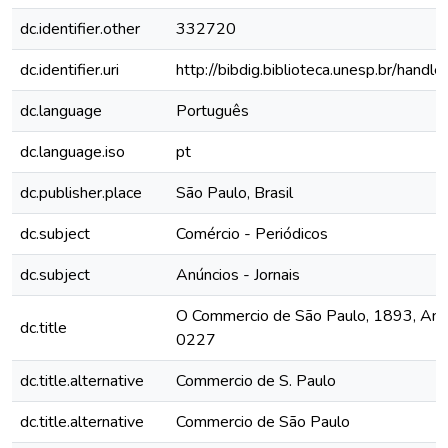
dc.identifier.other
332720
dc.identifier.uri
http://bibdig.biblioteca.unesp.br/hand
dc.language
Português
dc.language.iso
pt
dc.publisher.place
São Paulo, Brasil
dc.subject
Comércio - Periódicos
dc.subject
Anúncios - Jornais
O Commercio de São Paulo, 1893, Ano I
dc.title
0227
dc.title.alternative
Commercio de S. Paulo
dc.title.alternative
Commercio de São Paulo