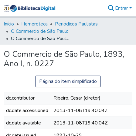
Entrar
Comunidades
&
Início
Hemeroteca
Periódicos Paulistas
Coleções
O Commercio de São Paulo
Tudo na
O Commercio de São Paulo, 1893, Ano I, n. 0227
Biblioteca
Digital
O Commercio de São Paulo, 1893,
Estatísticas
Ano I, n. 0227
Página do item simplificado
dc.contributor
Ribeiro, Cesar (diretor)
dc.date.accessioned
2013-11-08T19:40:04Z
dc.date.available
2013-11-08T19:40:04Z
dc.date.issued
1893-10-29