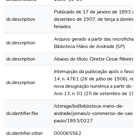
Publicado de 17 de janeiro de 1893 a
dc.description
dezembro de 1907, de terça a domingo
feriados
Arquivo gerado a partir das microfichas
dc.description
Biblioteca Mário de Andrade (SP)
dc.description
Abaixo do título :Diretor Cesar Ribeiro
Interrupção da publicação após o fascí
14, n. 4761 (26 de julho de 1906), rein
dc.description
nova designação numérica a partir do fa
Ano 13, n. 01 (25 de setembro de 19
/storage/bd/biblioteca-mario-de-
dc.identifier.file
andrade/jornais/o-commercio-de-sao-
paulo/1893/0227
dc.identifier.other
000065562