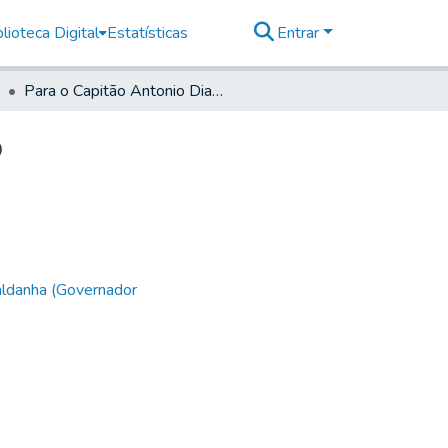
lioteca Digital
Estatísticas
Entrar
Para o Capitão Antonio Dias Torres de Mogi Golaço
o
aldanha (Governador