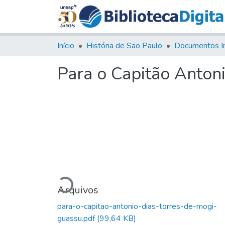
Início
História de São Paulo
Documentos I
Para o Capitão Anton
Carregando...
Arquivos
para-o-capitao-antonio-dias-torres-de-mogi-
guassu.pdf
(99,64 KB)