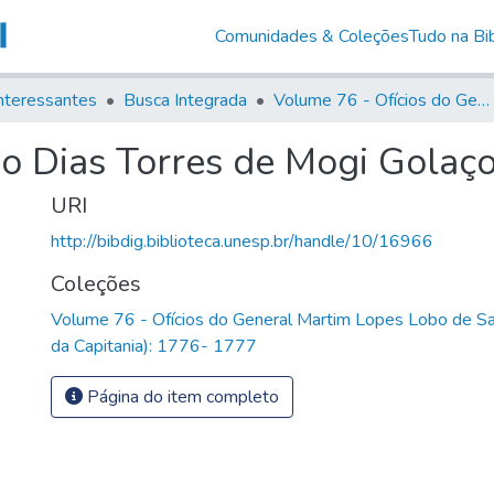
Comunidades & Coleções
Tudo na Bib
nteressantes
Busca Integrada
Volume 76 - Ofícios do General Martim Lopes Lobo de Saldanha (Governador da Capitania): 1776- 1777
io Dias Torres de Mogi Golaç
URI
http://bibdig.biblioteca.unesp.br/handle/10/16966
Coleções
Volume 76 - Ofícios do General Martim Lopes Lobo de S
da Capitania): 1776- 1777
Página do item completo