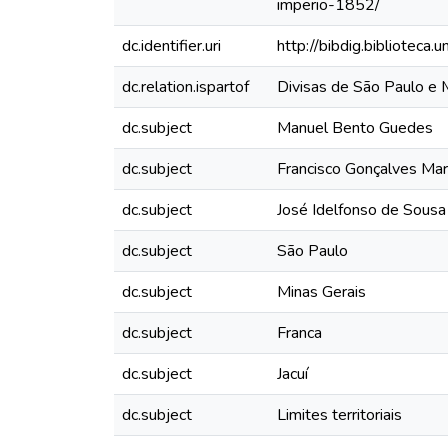
imperio-1852/
dc.identifier.uri
http://bibdig.biblioteca
dc.relation.ispartof
Divisas de São Paulo e 
dc.subject
Manuel Bento Guedes
dc.subject
Francisco Gonçalves Mar
dc.subject
José Idelfonso de Sous
dc.subject
São Paulo
dc.subject
Minas Gerais
dc.subject
Franca
dc.subject
Jacuí
dc.subject
Limites territoriais