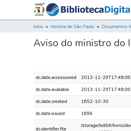
Início
História de São Paulo
Documentos I
Aviso do ministro do 
dc.date.accessioned
2013-11-29T17:48:09
dc.date.available
2013-11-29T17:48:09
dc.date.created
1852-10-30
dc.date.issued
1896
/storage/bd/bfr/livros/
dc.identifier.file