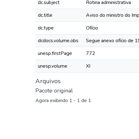
dc.subject
Rotina administrativa
dc.title
Aviso do ministro do Im
dc.type
Ofício
dcdocs.volume.obs
Segue anexo ofício de 
unesp.firstPage
772
unesp.volume
XI
Arquivos
Pacote original
Agora exibindo
1 - 1 de 1