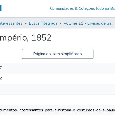
Comunidades & Coleções
Tudo na Bib
nteressantes
Busca Integrada
Volume 11 - Divisas de São Paulo e Minas Gerais
Império, 1852
Página do item simplificado
Z
Z
documentos-interessantes-para-a-historia-e-costumes-de-s-paul