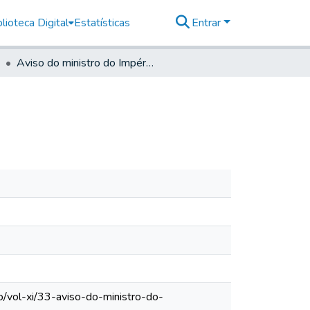
lioteca Digital
Estatísticas
Entrar
Aviso do ministro do Império, 1852
o/vol-xi/33-aviso-do-ministro-do-