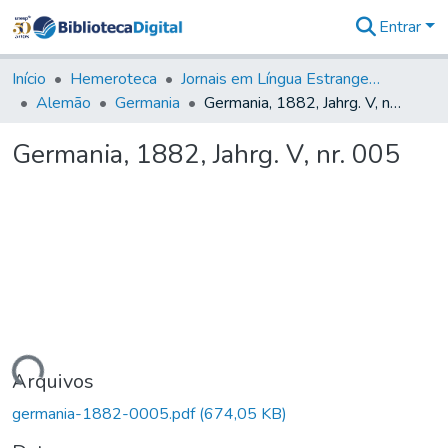
Entrar
Comunidades
&
Início
Hemeroteca
Jornais em Língua Estrangeira
Coleções
Alemão
Germania
Germania, 1882, Jahrg. V, nr. 005
Tudo na
Biblioteca
Germania, 1882, Jahrg. V, nr. 005
Digital
Estatísticas
rregando...
Arquivos
germania-1882-0005.pdf
(674,05 KB)