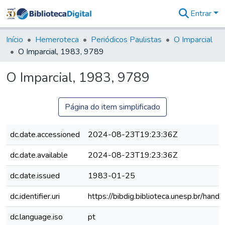
Entrar
Comunidades
&
Início
Hemeroteca
Periódicos Paulistas
O Imparcial
Coleções
O Imparcial, 1983, 9789
Tudo na
Biblioteca
O Imparcial, 1983, 9789
Digital
Estatísticas
Página do item simplificado
dc.date.accessioned
2024-08-23T19:23:36Z
dc.date.available
2024-08-23T19:23:36Z
dc.date.issued
1983-01-25
dc.identifier.uri
https://bibdig.biblioteca.unesp.br/han
dc.language.iso
pt