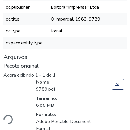
dc.publisher
Editora "Imprensa" Ltda
dc.title
O Imparcial, 1983, 9789
dc.type
Jornal
dspace.entity.type
Arquivos
Pacote original
Agora exibindo
1 - 1 de 1
Nome:
9789.pdf
Tamanho:
8,85 MB
Formato:
ndo...
Adobe Portable Document
Format