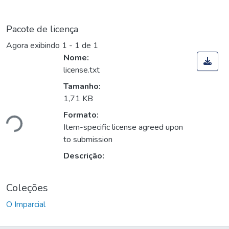
Pacote de licença
Agora exibindo
1 - 1 de 1
Nome:
license.txt
Tamanho:
1,71 KB
Formato:
ndo...
Item-specific license agreed upon
to submission
Descrição:
Coleções
O Imparcial