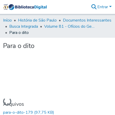
Entrar
Comunidades
&
Início
História de São Paulo
Documentos Interessantes
Coleções
Busca Integrada
Volume 81 - Ofícios do General Martim Lopes de Saldanha (Governador da Capitania)
Tudo na
Para o dito
Biblioteca
Digital
Para o dito
Estatísticas
Carregando...
Arquivos
para-o-dito-179
(97,75 KB)