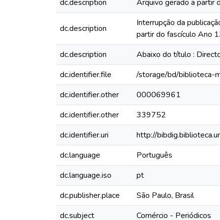
dc.description
Arquivo gerado a partir 
Interrupção da publicaçã
dc.description
partir do fascículo Ano
dc.description
Abaixo do título : Direc
dc.identifier.file
/storage/bd/biblioteca
dc.identifier.other
000069961
dc.identifier.other
339752
dc.identifier.uri
http://bibdig.biblioteca
dc.language
Português
dc.language.iso
pt
dc.publisher.place
São Paulo, Brasil
dc.subject
Comércio - Periódicos