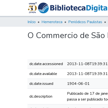
Início
Hemeroteca
Periódicos Paulistas
O Commercio de São P
dc.date.accessioned
2013-11-08T19:39:31
dc.date.available
2013-11-08T19:39:31
dc.date.issued
1904-06-01
Publicado de 17 de jane
dc.description
passa a ser publicado to