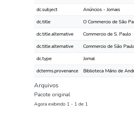
dc.subject
Anúncios - Jornais
dc.title
O Commercio de São Pau
dc.title.alternative
Commercio de S. Paulo
dc.title.alternative
Commercio de São Paul
dc.type
Jornal
dcterms.provenance
Biblioteca Mário de And
Arquivos
Pacote original
Agora exibindo
1 - 1 de 1