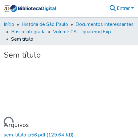
Entrar
Comunidades
&
Início
História de São Paulo
Documentos Interessantes
Coleções
Busca Integrada
Volume 08 - Iguatemi [Expedições para proteção e sustento]
Tudo na
Sem título
Biblioteca
Digital
Sem título
Estatísticas
Carregando...
Arquivos
sem-titulo-p56.pdf
(129,64 KB)