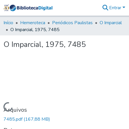
Entrar
Comunidades
&
Início
Hemeroteca
Periódicos Paulistas
O Imparcial
Coleções
O Imparcial, 1975, 7485
Tudo na
Biblioteca
O Imparcial, 1975, 7485
Digital
Estatísticas
Carregando...
Arquivos
7485.pdf
(167,88 MB)