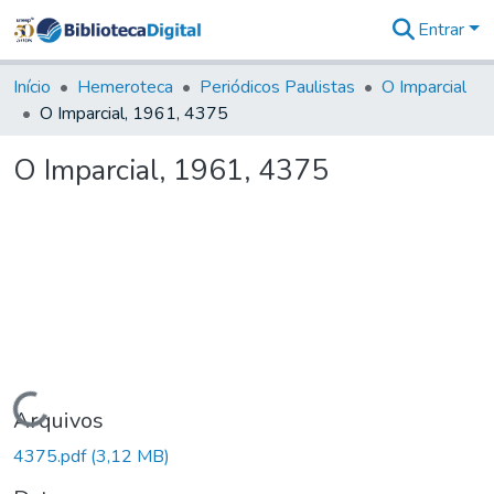
Entrar
Comunidades
&
Início
Hemeroteca
Periódicos Paulistas
O Imparcial
Coleções
O Imparcial, 1961, 4375
Tudo na
Biblioteca
O Imparcial, 1961, 4375
Digital
Estatísticas
Carregando...
Arquivos
4375.pdf
(3,12 MB)