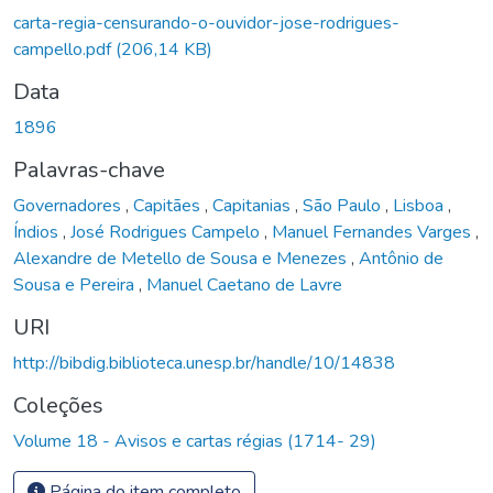
carta-regia-censurando-o-ouvidor-jose-rodrigues-
campello.pdf
(206,14 KB)
Data
1896
Palavras-chave
Governadores
,
Capitães
,
Capitanias
,
São Paulo
,
Lisboa
,
Índios
,
José Rodrigues Campelo
,
Manuel Fernandes Varges
,
Alexandre de Metello de Sousa e Menezes
,
Antônio de
Sousa e Pereira
,
Manuel Caetano de Lavre
URI
http://bibdig.biblioteca.unesp.br/handle/10/14838
Coleções
Volume 18 - Avisos e cartas régias (1714- 29)
Página do item completo