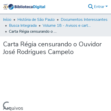
Entrar
Comunidades
&
Início
História de São Paulo
Documentos Interessantes
Coleções
Busca Integrada
Volume 18 - Avisos e cartas régias (1714- 29)
Tudo na
Carta Régia censurando o Ouvidor José Rodrigues Campelo
Biblioteca
Digital
Carta Régia censurando o Ouvidor
Estatísticas
José Rodrigues Campelo
Carregando...
Arquivos