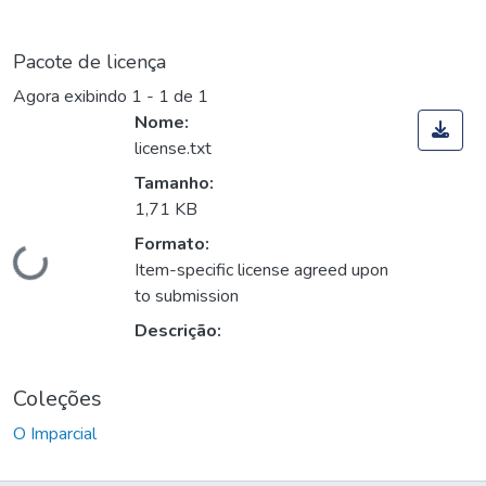
Pacote de licença
Agora exibindo
1 - 1 de 1
Nome:
license.txt
Tamanho:
1,71 KB
Formato:
Carregando...
Item-specific license agreed upon
to submission
Descrição:
Coleções
O Imparcial