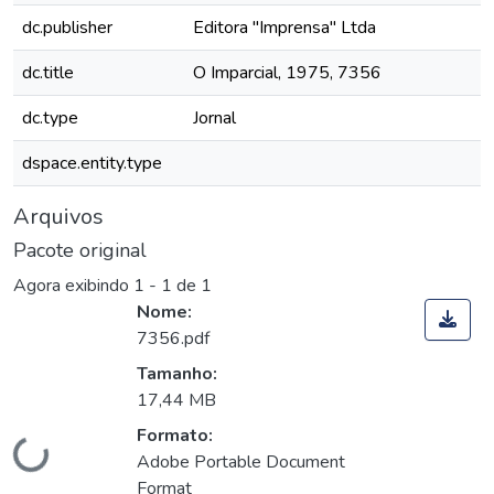
dc.publisher
Editora "Imprensa" Ltda
dc.title
O Imparcial, 1975, 7356
dc.type
Jornal
dspace.entity.type
Arquivos
Pacote original
Agora exibindo
1 - 1 de 1
Nome:
7356.pdf
Tamanho:
17,44 MB
Formato:
Carregando...
Adobe Portable Document
Format