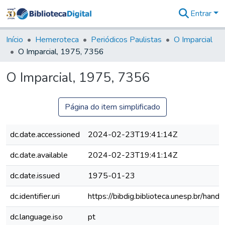
Entrar
Comunidades
&
Início
Hemeroteca
Periódicos Paulistas
O Imparcial
Coleções
O Imparcial, 1975, 7356
Tudo na
Biblioteca
O Imparcial, 1975, 7356
Digital
Estatísticas
Página do item simplificado
dc.date.accessioned
2024-02-23T19:41:14Z
dc.date.available
2024-02-23T19:41:14Z
dc.date.issued
1975-01-23
dc.identifier.uri
https://bibdig.biblioteca.unesp.br/han
dc.language.iso
pt