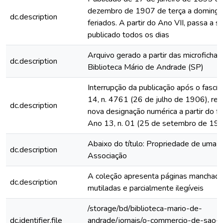
dezembro de 1907 de terça a domingo
dc.description
feriados. A partir do Ano VII, passa a s
publicado todos os dias
Arquivo gerado a partir das microfichas
dc.description
Biblioteca Mário de Andrade (SP)
Interrupção da publicação após o fascí
14, n. 4761 (26 de julho de 1906), rein
dc.description
nova designação numérica a partir do fa
Ano 13, n. 01 (25 de setembro de 19
Abaixo do título: Propriedade de uma
dc.description
Associação
A coleção apresenta páginas manchada
dc.description
mutiladas e parcialmente ilegíveis
/storage/bd/biblioteca-mario-de-
dc.identifier.file
andrade/jornais/o-commercio-de-sao-