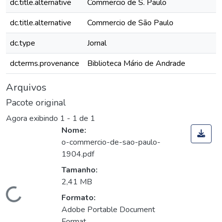
dc.title.alternative
Commercio de S. Paulo
dc.title.alternative
Commercio de São Paulo
dc.type
Jornal
dcterms.provenance
Biblioteca Mário de Andrade
Arquivos
Pacote original
Agora exibindo
1 - 1 de 1
Nome:
o-commercio-de-sao-paulo-
1904.pdf
Tamanho:
2,41 MB
Carregando...
Formato:
Adobe Portable Document
Format