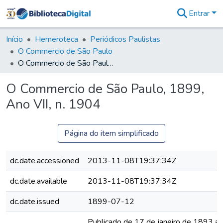
Entrar
Comunidades
&
Início
Hemeroteca
Periódicos Paulistas
Coleções
O Commercio de São Paulo
Tudo na
O Commercio de São Paulo, 1899, Ano VII, n. 1904
Biblioteca
Digital
O Commercio de São Paulo, 1899,
Estatísticas
Ano VII, n. 1904
Página do item simplificado
dc.date.accessioned
2013-11-08T19:37:34Z
dc.date.available
2013-11-08T19:37:34Z
dc.date.issued
1899-07-12
Publicado de 17 de janeiro de 1893 a