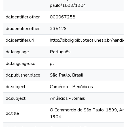
paulo/1899/1904
dc.identifier.other
000067258
dc.identifier.other
335129
dc.identifier.uri
http://bibdig.biblioteca.unesp.br/hand
dc.language
Português
dc.language.iso
pt
dc.publisher.place
São Paulo, Brasil
dc.subject
Comércio - Periódicos
dc.subject
Anúncios - Jornais
O Commercio de São Paulo, 1899, Ano V
dc.title
1904