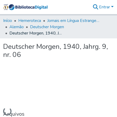
Entrar
Comunidades
&
Início
Hemeroteca
Jornais em Língua Estrangeira
Coleções
Alemão
Deutscher Morgen
Tudo na
Deutscher Morgen, 1940, Jahrg. 9, nr. 06
Biblioteca
Digital
Deutscher Morgen, 1940, Jahrg. 9,
Estatísticas
nr. 06
Carregando...
Arquivos