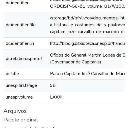
dc.identifier
ORDCISP-56-81_volume_81/#/100/
/storage/bd/bfr/livros/documentos-int
dc.identifier.file
a-historia-e-costumes-de-s-paulo/vol-
capitam-joze-carvalho-de-macedo-de-
dc.identifier.uri
http://bibdig.biblioteca.unesp.br/hand
Ofícios do General Martim Lopes de Sa
dc.relation.ispartof
(Governador da Capitania)
dc.title
Para o Capitam Jozê Carvalho de Mace
unesp.firstPage
98
unesp.volume
LXXXI
Arquivos
Pacote original