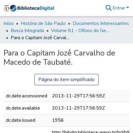
Entrar
Comunidades
&
Início
História de São Paulo
Documentos Interessantes
Coleções
Busca Integrada
Volume 81 - Ofícios do General Martim Lopes de Saldanha (Governador da Capitania)
Tudo na
Para o Capitam Jozê Carvalho de Macedo de Taubaté.
Biblioteca
Digital
Para o Capitam Jozê Carvalho de
Estatísticas
Macedo de Taubaté.
Página do item simplificado
dc.date.accessioned
2013-11-29T17:56:59Z
dc.date.available
2013-11-29T17:56:59Z
dc.date.issued
1956
http://bibdig.biblioteca.unesp.br/bd/bf