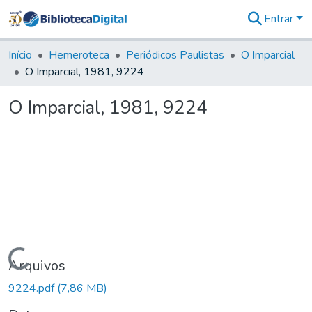
Entrar
Comunidades
&
Início
Hemeroteca
Periódicos Paulistas
O Imparcial
Coleções
O Imparcial, 1981, 9224
Tudo na
Biblioteca
O Imparcial, 1981, 9224
Digital
Estatísticas
Carregando...
Arquivos
9224.pdf
(7,86 MB)