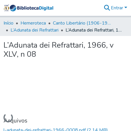
Entrar
Comunidades
&
Início
Hemeroteca
Canto Libertário (1906-1995)
Coleções
L’Adunata dei Refrattari
L’Adunata dei Refrattari, 1966, v XLV, n 08
Tudo na
Biblioteca
L’Adunata dei Refrattari, 1966, v
Digital
XLV, n 08
Estatísticas
Carregando...
Arquivos
l-adunata-dei-refrattari-1966-0008.pdf
(2,14 MB)