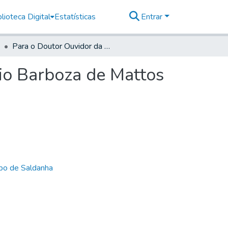
lioteca Digital
Estatísticas
Entrar
Para o Doutor Ouvidor da Villa de Parnagua Antonio Barboza de Mattos Coutinho
io Barboza de Mattos
bo de Saldanha