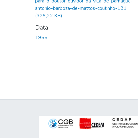
para-o-doutor-ouvidor-da-villa-de-parnagua-
antonio-barboza-de-mattos-coutinho-181
(329,22 KB)
Data
1955