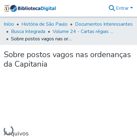
Entrar
Comunidades
&
Início
História de São Paulo
Documentos Interessantes
Coleções
Busca Integrada
Volume 24 - Cartas régias e provisões (1730- 1738)
Tudo na
Sobre postos vagos nas ordenanças da Capitania
Biblioteca
Digital
Sobre postos vagos nas ordenanças
Estatísticas
da Capitania
Carregando...
Arquivos