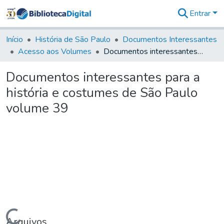
Entrar
Comunidades
&
Início
História de São Paulo
Documentos Interessantes
Coleções
Acesso aos Volumes
Documentos interessantes para a história e costumes de São Paulo volume 39
Tudo na
Biblioteca
Documentos interessantes para a
Digital
história e costumes de São Paulo
Estatísticas
volume 39
Carregando...
Arquivos