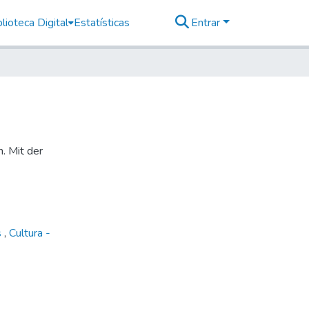
lioteca Digital
Estatísticas
Entrar
n. Mit der
s
,
Cultura -