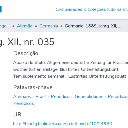
Comunidades & Coleções
Tudo na Bib
Jornais em Língua Estrangeira
Alemão
Germania
Germania, 1889, Jahrg. XII, nr. 035
 XII, nr. 035
Descrição
Abaixo do título: Allgemeine deutsche Zeitung für Brasilie
wöchentlichen Beilage: Illustrirtes Unterhaltungsblatt
Tem suplemento semanal : Illustrirtes Unterhaltungsblatt
Palavras-chave
Alemães - Brasil - Periódicos
,
Generalidades - Periódico
Periódicos
URI
http://bibdig.biblioteca.unesp.br/handle/10/24980