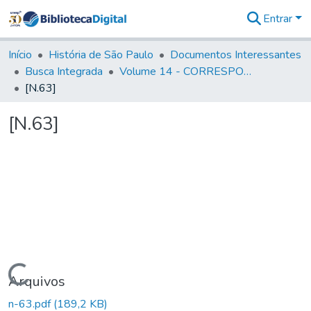
Entrar
Comunidades
&
Início
História de São Paulo
Documentos Interessantes
Coleções
Busca Integrada
Volume 14 - CORRESPONDENCIAS DIVERSAS
Tudo na
[N.63]
Biblioteca
Digital
[N.63]
Estatísticas
Carregando...
Arquivos
n-63.pdf
(189,2 KB)