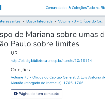
Comunidades & Coleções
Tudo na Bib
nteressantes
Busca Integrada
Volume 73 - Ofícios do Capitão General D. Luis Antonio de Souza Botelho Mourão (Morgado de Matheus): 1765-1766
ispo de Mariana sobre umas d
ão Paulo sobre limites
URI
http://bibdig.biblioteca.unesp.br/handle/10/16114
Coleções
Volume 73 - Ofícios do Capitão General D. Luis Antonio 
Mourão (Morgado de Matheus): 1765-1766
Página do item completo