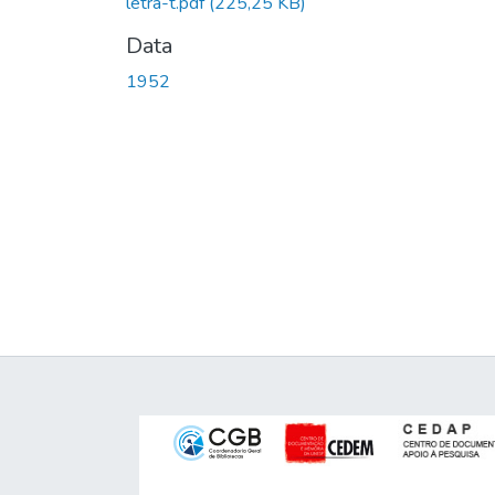
letra-t.pdf
(225,25 KB)
Data
1952