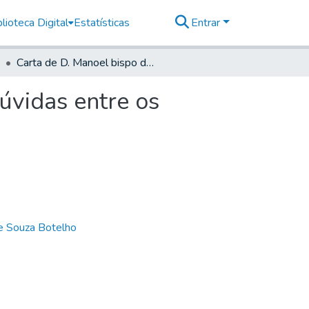
lioteca Digital
Estatísticas
Entrar
Carta de D. Manoel bispo de Mariana sobre umas dúvidas entre os generais de Minas e São Paulo sobre limites
úvidas entre os
de Souza Botelho