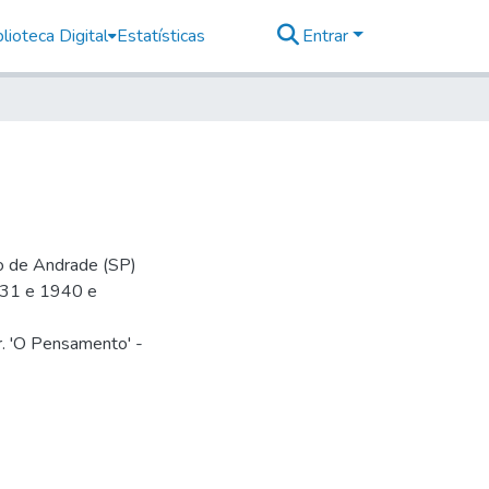
lioteca Digital
Estatísticas
Entrar
io de Andrade (SP)
-31 e 1940 e
r. 'O Pensamento' -