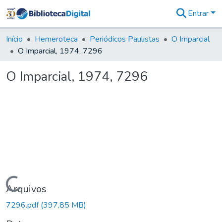
Entrar
Comunidades
&
Início
Hemeroteca
Periódicos Paulistas
O Imparcial
Coleções
O Imparcial, 1974, 7296
Tudo na
Biblioteca
O Imparcial, 1974, 7296
Digital
Estatísticas
Carregando...
Arquivos
7296.pdf
(397,85 MB)