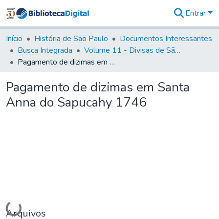
Entrar
Comunidades
&
Início
História de São Paulo
Documentos Interessantes
Coleções
Busca Integrada
Volume 11 - Divisas de São Paulo e Minas Gerais
Tudo na
Pagamento de dizimas em Santa Anna do Sapucahy 1746
Biblioteca
Digital
Pagamento de dizimas em Santa
Estatísticas
Anna do Sapucahy 1746
Carregando...
Arquivos