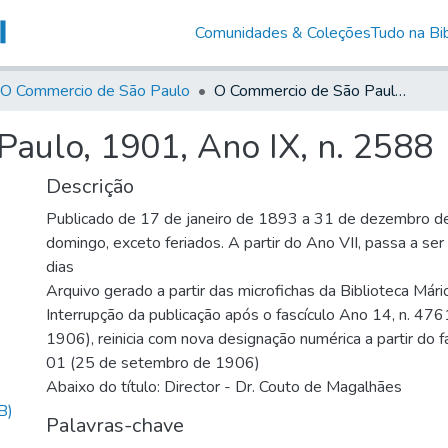
Comunidades & Coleções
Tudo na Bib
O Commercio de São Paulo
O Commercio de São Paulo, 1901, Ano IX, n. 2588
aulo, 1901, Ano IX, n. 2588
Descrição
Publicado de 17 de janeiro de 1893 a 31 de dezembro d
domingo, exceto feriados. A partir do Ano VII, passa a se
dias
Arquivo gerado a partir das microfichas da Biblioteca Már
Interrupção da publicação após o fascículo Ano 14, n. 476
1906), reinicia com nova designação numérica a partir do f
01 (25 de setembro de 1906)
Abaixo do título: Director - Dr. Couto de Magalhães
B)
Palavras-chave