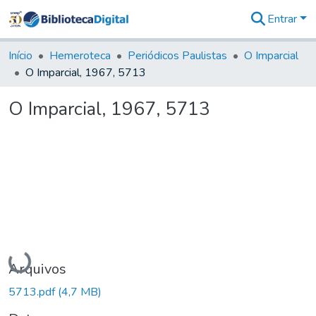
Entrar
Comunidades
&
Início
Hemeroteca
Periódicos Paulistas
O Imparcial
Coleções
O Imparcial, 1967, 5713
Tudo na
Biblioteca
O Imparcial, 1967, 5713
Digital
Estatísticas
Carregando...
Arquivos
5713.pdf
(4,7 MB)