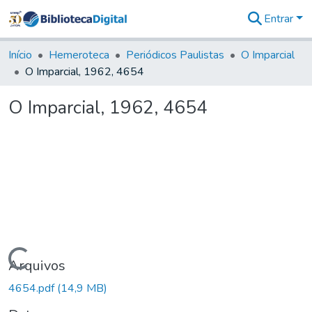
Entrar
Comunidades
&
Início
Hemeroteca
Periódicos Paulistas
O Imparcial
Coleções
O Imparcial, 1962, 4654
Tudo na
Biblioteca
O Imparcial, 1962, 4654
Digital
Estatísticas
Carregando...
Arquivos
4654.pdf
(14,9 MB)