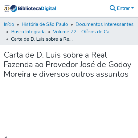
Entrar
Comunidades
&
Início
História de São Paulo
Documentos Interessantes
Coleções
Busca Integrada
Volume 72 - Ofícios do Capitão General D. Luis Antonio de Souza Botelho Mourão (Morgado de Matheus): 1765-1766
Tudo na
Carta de D. Luis sobre a Real Fazenda ao Provedor José de Godoy Moreira e diversos outros assuntos
Biblioteca
Digital
Carta de D. Luis sobre a Real
Estatísticas
Fazenda ao Provedor José de Godoy
Moreira e diversos outros assuntos
Carregando...