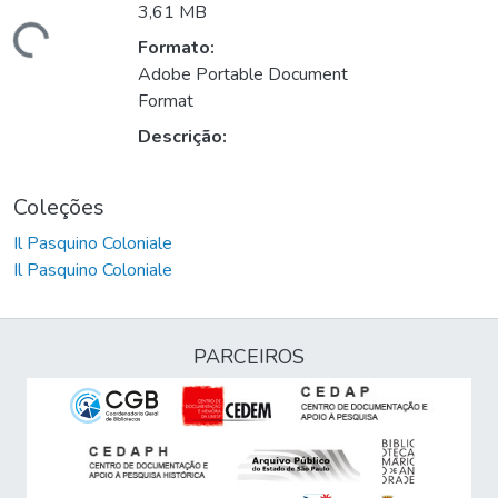
3,61 MB
rregando...
Formato:
Adobe Portable Document
Format
Descrição:
Coleções
Il Pasquino Coloniale
Il Pasquino Coloniale
PARCEIROS