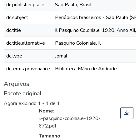
dc.publisher.place
São Paulo, Brasil
dc.subject
Periódicos brasileiros - São Paulo (SP)
dc.title
Il Pasquino Coloniale, 1920, Anno XII, 
dc.title.alternative
Pasquino Coloniale, Il
dc.type
Jornal
dcterms.provenance
Biblioteca Mário de Andrade
Arquivos
Pacote original
Agora exibindo
1 - 1 de 1
Nome:
il-pasquino-coloniale-1920-
672.pdf
Tamanho: