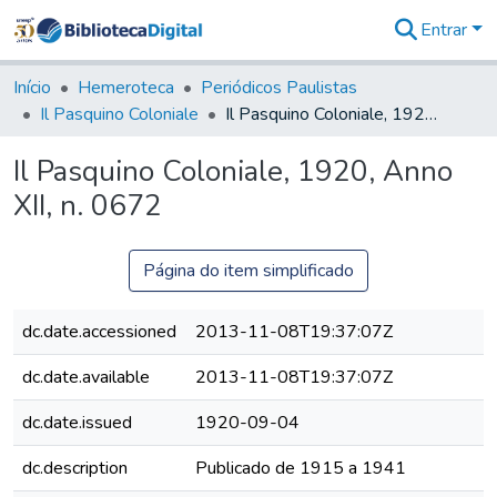
Entrar
Comunidades
&
Início
Hemeroteca
Periódicos Paulistas
Coleções
Il Pasquino Coloniale
Il Pasquino Coloniale, 1920, Anno XII, n. 0672
Tudo na
Biblioteca
Il Pasquino Coloniale, 1920, Anno
Digital
XII, n. 0672
Estatísticas
Página do item simplificado
dc.date.accessioned
2013-11-08T19:37:07Z
dc.date.available
2013-11-08T19:37:07Z
dc.date.issued
1920-09-04
dc.description
Publicado de 1915 a 1941