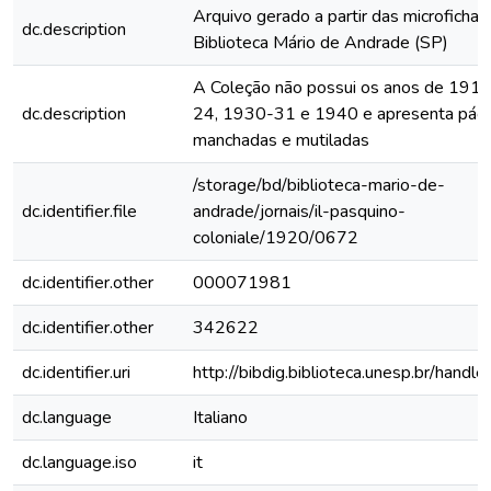
Arquivo gerado a partir das microfichas
dc.description
Biblioteca Mário de Andrade (SP)
A Coleção não possui os anos de 191
dc.description
24, 1930-31 e 1940 e apresenta pági
manchadas e mutiladas
/storage/bd/biblioteca-mario-de-
dc.identifier.file
andrade/jornais/il-pasquino-
coloniale/1920/0672
dc.identifier.other
000071981
dc.identifier.other
342622
dc.identifier.uri
http://bibdig.biblioteca.unesp.br/handl
dc.language
Italiano
dc.language.iso
it