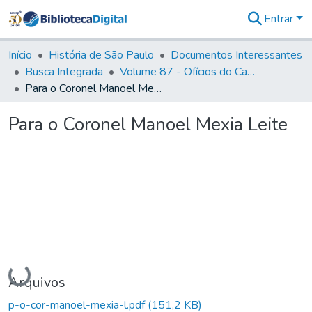
Entrar
Comunidades
&
Início
História de São Paulo
Documentos Interessantes
Coleções
Busca Integrada
Volume 87 - Ofícios do Capitão General Antonio Manoel de Melo Castro e Mendonça (1797- 1801)
Tudo na
Para o Coronel Manoel Mexia Leite
Biblioteca
Digital
Para o Coronel Manoel Mexia Leite
Estatísticas
Carregando...
Arquivos
p-o-cor-manoel-mexia-l.pdf
(151,2 KB)