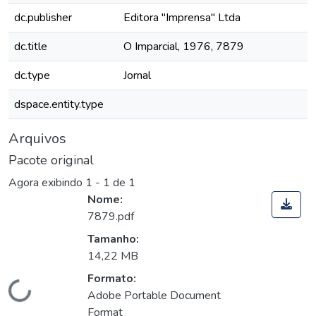
dc.publisher
Editora "Imprensa" Ltda
dc.title
O Imparcial, 1976, 7879
dc.type
Jornal
dspace.entity.type
Arquivos
Pacote original
Agora exibindo
1 - 1 de 1
Nome:
7879.pdf
Tamanho:
14,22 MB
Formato:
Carregando...
Adobe Portable Document
Format