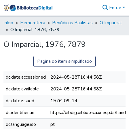
Entrar
Comunidades
&
Início
Hemeroteca
Periódicos Paulistas
O Imparcial
Coleções
O Imparcial, 1976, 7879
Tudo na
Biblioteca
O Imparcial, 1976, 7879
Digital
Estatísticas
Página do item simplificado
dc.date.accessioned
2024-05-28T16:44:58Z
dc.date.available
2024-05-28T16:44:58Z
dc.date.issued
1976-09-14
dc.identifier.uri
https://bibdig.biblioteca.unesp.br/han
dc.language.iso
pt