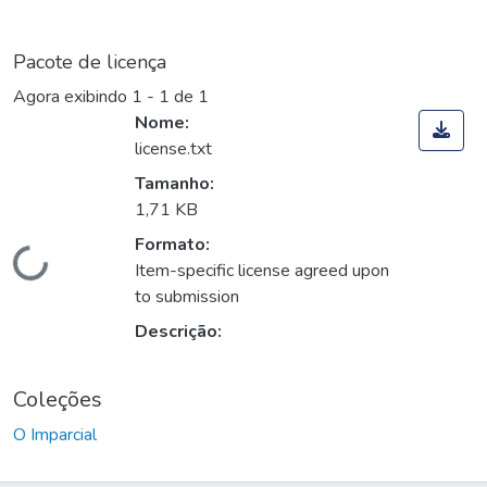
Pacote de licença
Agora exibindo
1 - 1 de 1
Nome:
license.txt
Tamanho:
1,71 KB
Formato:
Carregando...
Item-specific license agreed upon
to submission
Descrição:
Coleções
O Imparcial