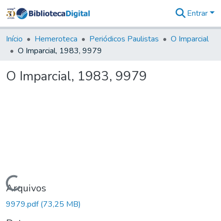
Entrar
Comunidades
&
Início
Hemeroteca
Periódicos Paulistas
O Imparcial
Coleções
O Imparcial, 1983, 9979
Tudo na
Biblioteca
O Imparcial, 1983, 9979
Digital
Estatísticas
Carregando...
Arquivos
9979.pdf
(73,25 MB)