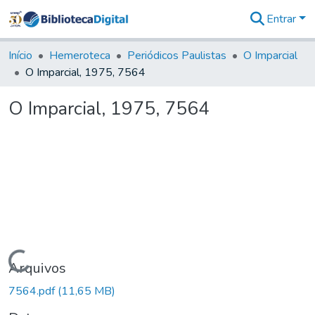
Entrar
Comunidades
&
Início
Hemeroteca
Periódicos Paulistas
O Imparcial
Coleções
O Imparcial, 1975, 7564
Tudo na
Biblioteca
O Imparcial, 1975, 7564
Digital
Estatísticas
Carregando...
Arquivos
7564.pdf
(11,65 MB)