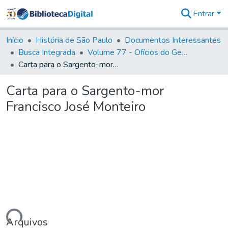
Entrar
Comunidades
&
Início
História de São Paulo
Documentos Interessantes
Coleções
Busca Integrada
Volume 77 - Ofícios do General Martim Lopes Lobo de Saldanha (Governador da Capitania): 1776-1777
Tudo na
Carta para o Sargento-mor Francisco José Monteiro
Biblioteca
Digital
Carta para o Sargento-mor
Estatísticas
Francisco José Monteiro
Arquivos