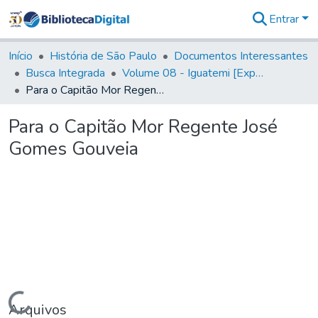
Entrar
Comunidades
&
Início
História de São Paulo
Documentos Interessantes
Coleções
Busca Integrada
Volume 08 - Iguatemi [Expedições para proteção e sustento]
Tudo na
Para o Capitão Mor Regente José Gomes Gouveia
Biblioteca
Digital
Para o Capitão Mor Regente José
Estatísticas
Gomes Gouveia
Carregando...
Arquivos