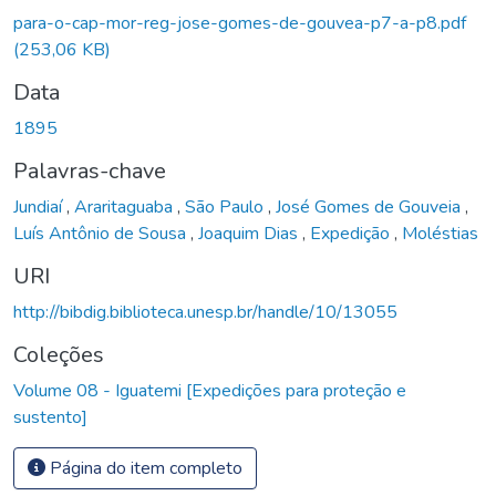
para-o-cap-mor-reg-jose-gomes-de-gouvea-p7-a-p8.pdf
(253,06 KB)
Data
1895
Palavras-chave
Jundiaí
,
Araritaguaba
,
São Paulo
,
José Gomes de Gouveia
,
Luís Antônio de Sousa
,
Joaquim Dias
,
Expedição
,
Moléstias
URI
http://bibdig.biblioteca.unesp.br/handle/10/13055
Coleções
Volume 08 - Iguatemi [Expedições para proteção e
sustento]
Página do item completo