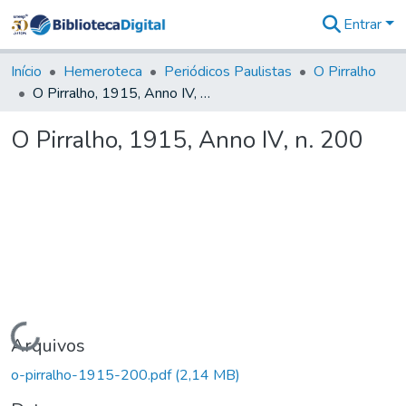
Entrar
Comunidades
&
Início
Hemeroteca
Periódicos Paulistas
O Pirralho
Coleções
O Pirralho, 1915, Anno IV, n. 200
Tudo na
Biblioteca
O Pirralho, 1915, Anno IV, n. 200
Digital
Estatísticas
Carregando...
Arquivos
o-pirralho-1915-200.pdf
(2,14 MB)