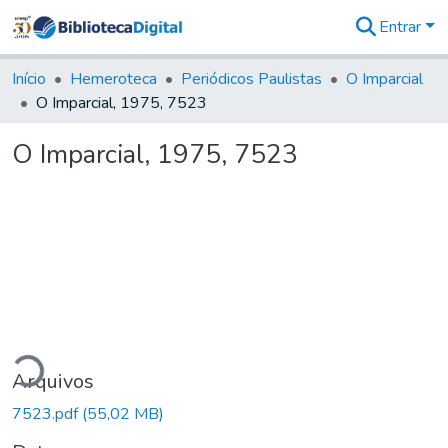
Entrar
Comunidades
&
Início
Hemeroteca
Periódicos Paulistas
O Imparcial
Coleções
O Imparcial, 1975, 7523
Tudo na
Biblioteca
O Imparcial, 1975, 7523
Digital
Estatísticas
ndo...
Arquivos
7523.pdf
(55,02 MB)