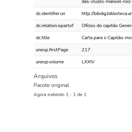
das-cruzes-manoel-roiz
dc.identifier.uri
http://bibdig.biblioteca
dc.relation.ispartof
Ofícios do capitão Gene
dc.title
Carta para o Capitão-mo
unesp.firstPage
217
unesp.volume
LXXIV
Arquivos
Pacote original
Agora exibindo
1 - 1 de 1