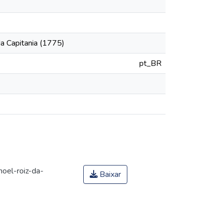
a Capitania (1775)
pt_BR
oel-roiz-da-
Baixar