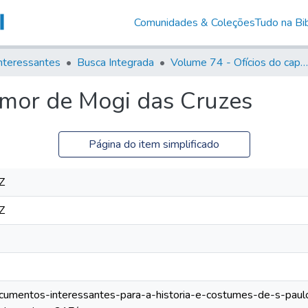
Comunidades & Coleções
Tudo na Bib
nteressantes
Busca Integrada
Volume 74 - Ofícios do capitão General Martim Lopes Lobo de Saldanha às Câmaras e Comandantes da Capitania (1775)
-mor de Mogi das Cruzes
Página do item simplificado
Z
Z
documentos-interessantes-para-a-historia-e-costumes-de-s-pau