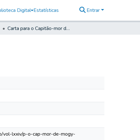
lioteca Digital
Estatísticas
Entrar
Carta para o Capitão-mor de Mogi das Cruzes
lo/vol-lxxiv/p-o-cap-mor-de-mogy-