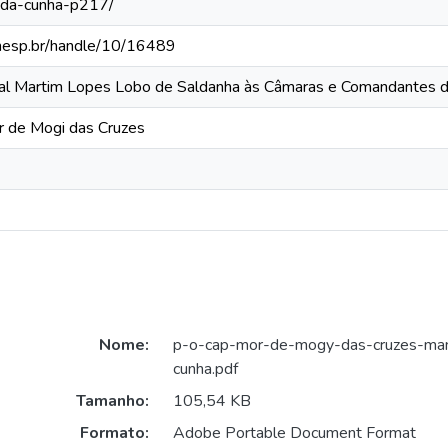
-da-cunha-p217/
.unesp.br/handle/10/16489
ral Martim Lopes Lobo de Saldanha às Câmaras e Comandantes d
r de Mogi das Cruzes
Nome:
p-o-cap-mor-de-mogy-das-cruzes-man
cunha.pdf
Tamanho:
105,54 KB
Formato:
Adobe Portable Document Format