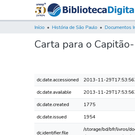
Início
História de São Paulo
Documentos I
Carta para o Capitão
dc.date.accessioned
2013-11-29T17:53:56
dc.date.available
2013-11-29T17:53:56
dc.date.created
1775
dc.date.issued
1954
/storage/bd/bfr/livros/
dc.identifier.file