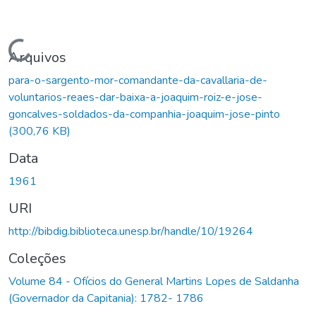
Carregando...
Arquivos
para-o-sargento-mor-comandante-da-cavallaria-de-
voluntarios-reaes-dar-baixa-a-joaquim-roiz-e-jose-
goncalves-soldados-da-companhia-joaquim-jose-pinto
(300,76 KB)
Data
1961
URI
http://bibdig.biblioteca.unesp.br/handle/10/19264
Coleções
Volume 84 - Ofícios do General Martins Lopes de Saldanha
(Governador da Capitania): 1782- 1786