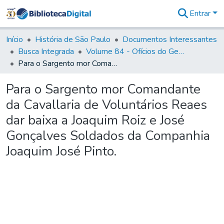
Entrar
Comunidades
&
Início
História de São Paulo
Documentos Interessantes
Coleções
Busca Integrada
Volume 84 - Ofícios do General Martins Lopes de Saldanha (Governador da Capitania): 1782- 1786
Tudo na
Para o Sargento mor Comandante da Cavallaria de Voluntários Reaes dar baixa a Joaquim Roiz e José Gonçalves Soldados da Companhia Joaquim José Pinto.
Biblioteca
Digital
Para o Sargento mor Comandante
Estatísticas
da Cavallaria de Voluntários Reaes
dar baixa a Joaquim Roiz e José
Gonçalves Soldados da Companhia
Joaquim José Pinto.