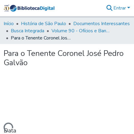
Entrar
Comunidades
&
Início
História de São Paulo
Documentos Interessantes
Coleções
Busca Integrada
Volume 90 - Ofícios e Bandos do Capitão General, Conde de Palma, aos funcionários da Capitania (1814- 1817)
Tudo na
Para o Tenente Coronel José Pedro Galvão
Biblioteca
Digital
Para o Tenente Coronel José Pedro
Estatísticas
Galvão
Data