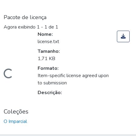
Pacote de licença
Agora exibindo
1 - 1 de 1
Nome:
license.txt
Tamanho:
1,71 KB
Formato:
Carregando...
Item-specific license agreed upon
to submission
Descrição:
Coleções
O Imparcial