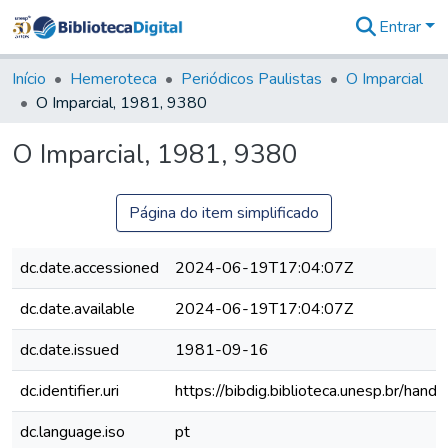
Entrar
Comunidades
&
Início
Hemeroteca
Periódicos Paulistas
O Imparcial
Coleções
O Imparcial, 1981, 9380
Tudo na
Biblioteca
O Imparcial, 1981, 9380
Digital
Estatísticas
Página do item simplificado
dc.date.accessioned
2024-06-19T17:04:07Z
dc.date.available
2024-06-19T17:04:07Z
dc.date.issued
1981-09-16
dc.identifier.uri
https://bibdig.biblioteca.unesp.br/han
dc.language.iso
pt