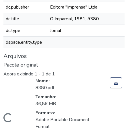
dc.publisher
Editora "Imprensa" Ltda
dc.title
O Imparcial, 1981, 9380
dc.type
Jornal
dspace.entity.type
Arquivos
Pacote original
Agora exibindo
1 - 1 de 1
Nome:
9380.pdf
Tamanho:
36,86 MB
Formato:
Carregando...
Adobe Portable Document
Format