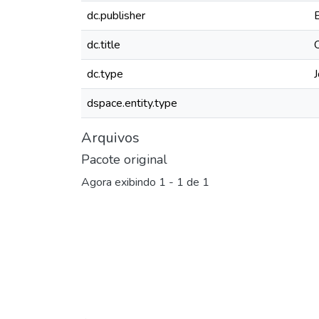
dc.publisher
dc.title
dc.type
J
dspace.entity.type
Arquivos
Pacote original
Agora exibindo
1 - 1 de 1