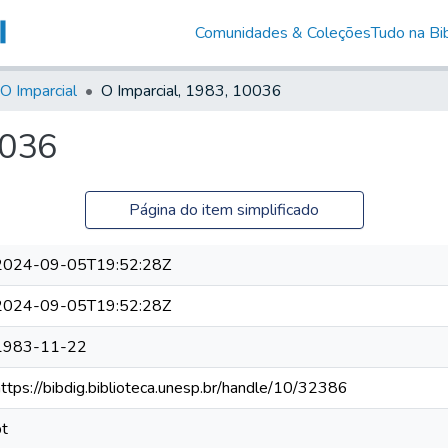
Comunidades & Coleções
Tudo na Bib
O Imparcial
O Imparcial, 1983, 10036
0036
Página do item simplificado
2024-09-05T19:52:28Z
2024-09-05T19:52:28Z
1983-11-22
https://bibdig.biblioteca.unesp.br/handle/10/32386
pt