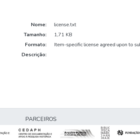
Nome:
license.txt
Tamanho:
1,71 KB
Formato:
Item-specific license agreed upon to s
Descrição:
PARCEIROS