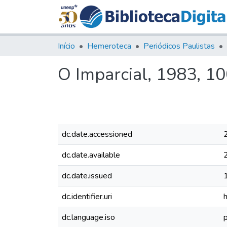
Início
Hemeroteca
Periódicos Paulistas
O Imparcial, 1983, 1
dc.date.accessioned
dc.date.available
dc.date.issued
dc.identifier.uri
dc.language.iso