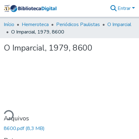
Entrar
Comunidades
&
Início
Hemeroteca
Periódicos Paulistas
O Imparcial
Coleções
O Imparcial, 1979, 8600
Tudo na
Biblioteca
O Imparcial, 1979, 8600
Digital
Estatísticas
ndo...
Arquivos
8600.pdf
(8,3 MB)