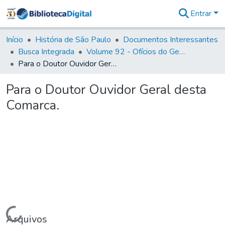
Entrar
Comunidades
&
Início
História de São Paulo
Documentos Interessantes
Coleções
Busca Integrada
Volume 92 - Ofícios do General D. Luiz aos diversos funcionários da Capitania (1768- 1772)
Tudo na
Para o Doutor Ouvidor Geral desta Comarca.
Biblioteca
Digital
Para o Doutor Ouvidor Geral desta
Estatísticas
Comarca.
Carregando...
Arquivos