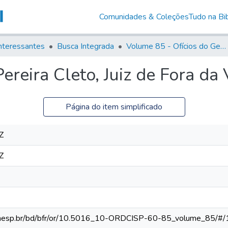
Comunidades & Coleções
Tudo na Bib
nteressantes
Busca Integrada
Volume 85 - Ofícios do General Francisco da Cunha Menezes (Governador da Capitania): 1782- 1786
ereira Cleto, Juiz de Fora da 
Página do item simplificado
Z
Z
ca.unesp.br/bd/bfr/or/10.5016_10-ORDCISP-60-85_volume_85/#/