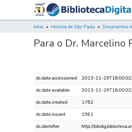
Início
História de São Paulo
Documentos I
Para o Dr. Marcelino P
dc.date.accessioned
2013-11-29T18:00:02
dc.date.available
2013-11-29T18:00:02
dc.date.created
1782
dc.date.issued
1961
dc.identifier
http://bibdig.bibliote