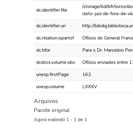
/storage/bd/bfr/livros/
dc.identifier.file
cleto-juiz-de-fora-da-v
dc.identifier.uri
http://bibdig.biblioteca
dc.relation.ispartof
Ofícios do General Fran
dc.title
Para o Dr. Marcelino Pere
dcdocs.volume.obs
Ofícios enviados entre 
unesp.firstPage
162
unesp.volume
LXXXV
Arquivos
Pacote original
Agora exibindo
1 - 1 de 1