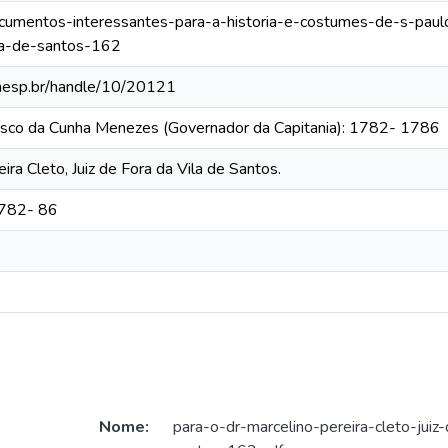
documentos-interessantes-para-a-historia-e-costumes-de-s-paul
ila-de-santos-162
.unesp.br/handle/10/20121
cisco da Cunha Menezes (Governador da Capitania): 1782- 1786
ira Cleto, Juiz de Fora da Vila de Santos.
1782- 86
Nome:
para-o-dr-marcelino-pereira-cleto-juiz