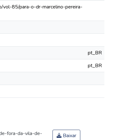
o/vol-85/para-o-dr-marcelino-pereira-
pt_BR
pt_BR
-de-fora-da-vila-de-
Baixar