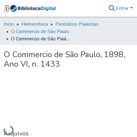
Entrar
Comunidades
&
Início
Hemeroteca
Periódicos Paulistas
Coleções
O Commercio de São Paulo
Tudo na
O Commercio de São Paulo, 1898, Ano VI, n. 1433
Biblioteca
Digital
O Commercio de São Paulo, 1898,
Estatísticas
Ano VI, n. 1433
Carregando...
Arquivos