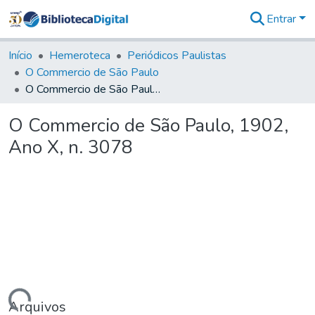
Entrar
Comunidades
&
Início
Hemeroteca
Periódicos Paulistas
Coleções
O Commercio de São Paulo
Tudo na
O Commercio de São Paulo, 1902, Ano X, n. 3078
Biblioteca
Digital
O Commercio de São Paulo, 1902,
Estatísticas
Ano X, n. 3078
Arquivos